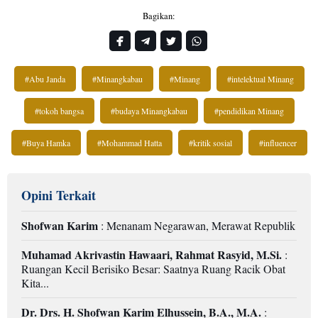
Bagikan:
#Abu Janda
#Minangkabau
#Minang
#intelektual Minang
#tokoh bangsa
#budaya Minangkabau
#pendidikan Minang
#Buya Hamka
#Mohammad Hatta
#kritik sosial
#influencer
Opini Terkait
Shofwan Karim
: Menanam Negarawan, Merawat Republik
Muhamad Akrivastin Hawaari, Rahmat Rasyid, M.Si.
:
Ruangan Kecil Berisiko Besar: Saatnya Ruang Racik Obat
Kita...
Dr. Drs. H. Shofwan Karim Elhussein, B.A., M.A.
: