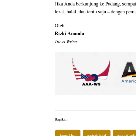
Jika Anda berkunjung ke Padang, semp
lezat, halal, dan tentu saja – dengan p
Oleh:
Rizki Ananda
Travel Writer
Bagikan:
#zona khas
#wisata halal
#pantai pada