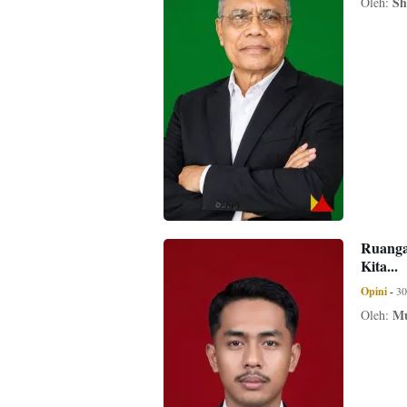
Sh
Oleh:
Ruanga
Kita...
Opini
-
30
Mu
Oleh: