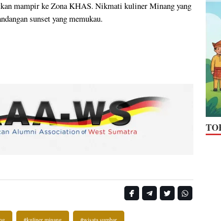
atkan mampir ke Zona KHAS. Nikmati kuliner Minang yang
emandangan sunset yang memukau.
TO
ng
#kuliner minang
#wisata sumbar