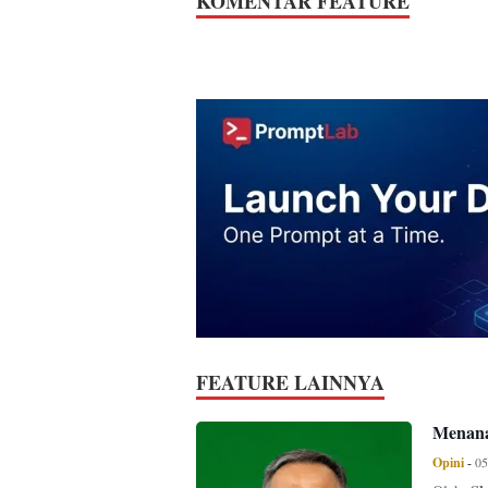
KOMENTAR FEATURE
FEATURE LAINNYA
Menana
Opini
-
05