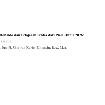
Ronaldo dan Pelajaran Ikhlas dari Piala Dunia 2026:...
 Juli 2026
. Drs. H. Shofwan Karim Elhussein, B.A., M.A.