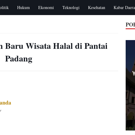
olitik
Hukum
Ekonomi
Teknologi
Kesehatan
Kabar Daer
PO
Baru Wisata Halal di Pantai
Padang
nanda
r