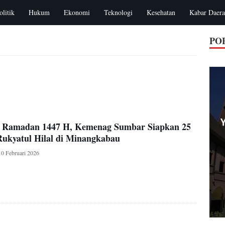
olitik
Hukum
Ekonomi
Teknologi
Kesehatan
Kabar Daer
PO
g Ramadan 1447 H, Kemenag Sumbar Siapkan 25
Rukyatul Hilal di Minangkabau
10 Februari 2026