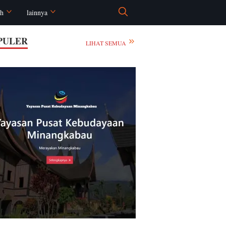
ah
lainnya
PULER
LIHAT SEMUA