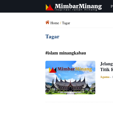
P
Home
/
Tagar
Tagar
#islam minangkabau
Jelan
Titik 
Agama
-