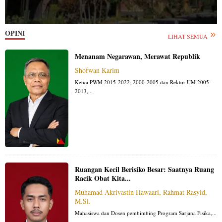
OPINI
LIHAT SEMUA
Menanam Negarawan, Merawat Republik
Shofwan Karim
Ketua PWM 2015-2022; 2000-2005 dan Rektor UM 2005-
2013,...
Ruangan Kecil Berisiko Besar: Saatnya Ruang
Racik Obat Kita...
Muhamad Akrivastin Hawaari, Rahmat Rasyid,
M.Si.
Mahasiswa dan Dosen pembimbing Program Sarjana Fisika,...