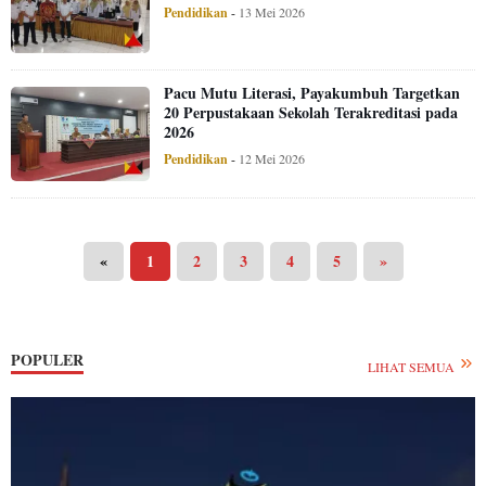
Pendidikan
-
13 Mei 2026
Pacu Mutu Literasi, Payakumbuh Targetkan
20 Perpustakaan Sekolah Terakreditasi pada
2026
Pendidikan
-
12 Mei 2026
«
1
2
3
4
5
»
POPULER
LIHAT SEMUA