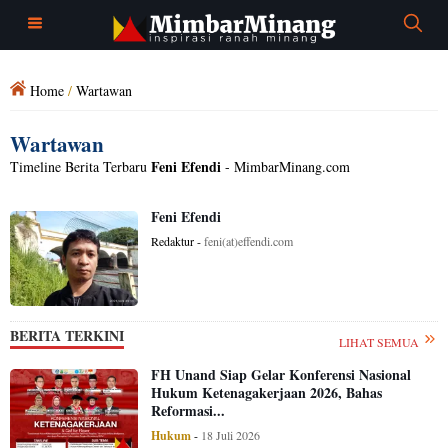
Home
/
Wartawan
Wartawan
Feni Efendi
Timeline Berita Terbaru
- MimbarMinang.com
Feni Efendi
Redaktur -
feni(at)effendi.com
BERITA TERKINI
LIHAT SEMUA
FH Unand Siap Gelar Konferensi Nasional
Hukum Ketenagakerjaan 2026, Bahas
Reformasi...
Hukum
-
18 Juli 2026