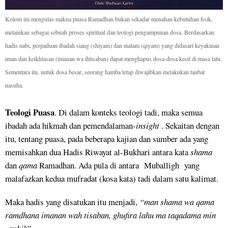
Kolom ini mengulas makna puasa Ramadhan bukan sekadar menahan kebutuhan fisik,
melainkan sebagai sebuah proses spiritual dan teologi pengampunan dosa. Berdasarkan
hadis nabi, perpaduan ibadah siang (shiyam) dan malam (qiyam) yang didasari keyakinan
iman dan keikhlasan (imanan wa ihtisaban) dapat menghapus dosa-dosa kecil di masa lalu.
Sementara itu, untuk dosa besar, seorang hamba tetap diwajibkan melakukan taubat
nasuha.
Teologi Puasa
. Di dalam konteks teologi tadi, maka semua
ibadah ada hikmah dan pemendalaman-
insight
. Sekaitan dengan
itu, tentang puasa, pada beberapa kajian dan sumber ada yang
memisahkan dua Hadis Riwayat al-Bukhari antara kata
shama
dan
qama
Ramadhan. Ada pula di antara Muballigh yang
malafazkan kedua mufradat (kosa kata) tadi dalam satu kalimat.
Maka hadis yang disatukan itu menjadi,
“man shama wa qama
ramdhana imanan wah tisaban, ghufira lahu ma taqadama min