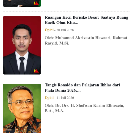
Ruangan Kecil Berisiko Besar: Saatnya Ruang
Racik Obat Kita...
Opini
-
30 Juli 2026
Muhamad Akrivastin Hawaari, Rahmat
Oleh:
Rasyid, M.Si.
Tangis Ronaldo dan Pelajaran Ikhlas dari
Piala Dunia 2026:...
Opini
-
11 Juli 2026
Dr. Drs. H. Shofwan Karim Elhussein,
Oleh:
B.A., M.A.