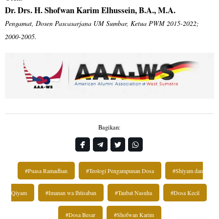
Dr. Drs. H. Shofwan Karim Elhussein, B.A., M.A.
Pengamat, Dosen Pascasarjana UM Sumbar, Ketua PWM 2015-2022;
2000-2005.
Bagikan:
#Puasa Ramadhan
#Teologi Pengampunan Dosa
#Shiyam dan
Qiyam
#Imanan wa Ihtisaban
#Taubat Nasuha
#Dosa Kecil
#Dosa Besar
#Shofwan Karim