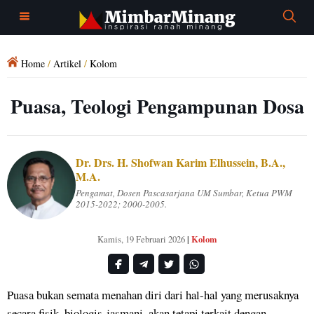
Home
/
Artikel
/
Kolom
Puasa, Teologi Pengampunan Dosa
Dr. Drs. H. Shofwan Karim Elhussein, B.A.,
M.A.
Pengamat, Dosen Pascasarjana UM Sumbar, Ketua PWM
2015-2022; 2000-2005.
Kolom
Kamis, 19 Februari 2026
|
Puasa bukan semata menahan diri dari hal-hal yang merusaknya
secara fisik, biologis-jasmani, akan tetapi terkait dengan