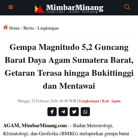
Home
/
Berita
/
Lingkungan
Gempa Magnitudo 5,2 Guncang
Barat Daya Agam Sumatera Barat,
Getaran Terasa hingga Bukittinggi
dan Mentawai
Lingkungan
Kab. Agam
Minggu, 22 Februari 2026, 06:00 WIB
|
|
AGAM, MimbarMinang.com
-- Badan Meteorologi,
Klimatologi, dan Geofisika (BMKG) melaporkan gempa bumi