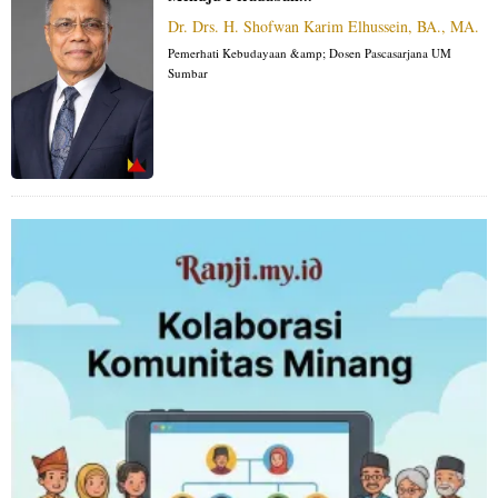
Dr. Drs. H. Shofwan Karim Elhussein, BA., MA.
Pemerhati Kebudayaan &amp; Dosen Pascasarjana UM
Sumbar