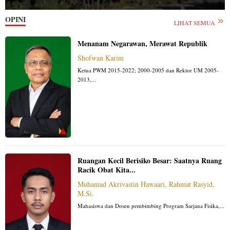
OPINI
LIHAT SEMUA
Menanam Negarawan, Merawat Republik
Shofwan Karim
Ketua PWM 2015-2022; 2000-2005 dan Rektor UM 2005-
2013,...
Ruangan Kecil Berisiko Besar: Saatnya Ruang
Racik Obat Kita...
Muhamad Akrivastin Hawaari, Rahmat Rasyid,
M.Si.
Mahasiswa dan Dosen pembimbing Program Sarjana Fisika,...