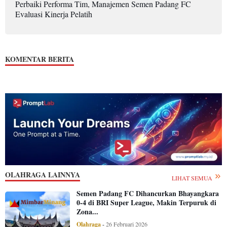
Perbaiki Performa Tim, Manajemen Semen Padang FC
Evaluasi Kinerja Pelatih
KOMENTAR BERITA
OLAHRAGA LAINNYA
LIHAT SEMUA
Semen Padang FC Dihancurkan Bhayangkara
0-4 di BRI Super League, Makin Terpuruk di
Zona...
Olahraga
-
26 Februari 2026