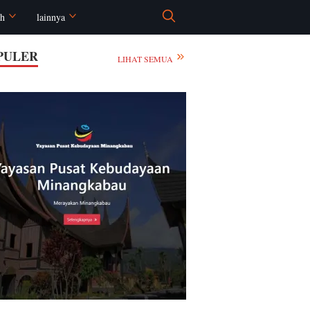
ah
lainnya
PULER
LIHAT SEMUA