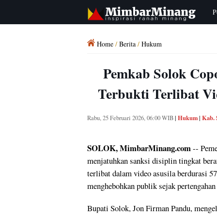
P
Home
/
Berita
/
Hukum
Pemkab Solok Copo
Terbukti Terlibat Vi
Hukum
Kab. 
Rabu, 25 Februari 2026, 06:00 WIB
|
|
SOLOK, MimbarMinang.com
-- Peme
menjatuhkan sanksi disiplin tingkat bera
terlibat dalam video asusila berdurasi 57
menghebohkan publik sejak pertengahan 
Bupati Solok, Jon Firman Pandu, menge