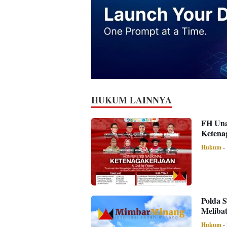
HUKUM LAINNYA
FH Una
Ketenag
Hukum
-
Polda 
Melibat
Hukum
-