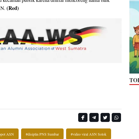
(Red)
SN.
TO
opot ASN
#disiplin PNS Sumbar
#video viral ASN Solok