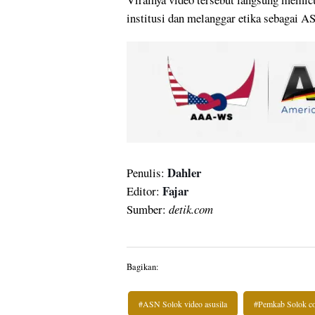
institusi dan melanggar etika sebagai A
Dahler
Penulis:
Fajar
Editor:
Sumber:
detik.com
Bagikan:
#ASN Solok video asusila
#Pemkab Solok c