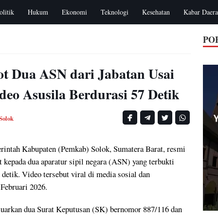
olitik
Hukum
Ekonomi
Teknologi
Kesehatan
Kabar Daer
PO
t Dua ASN dari Jabatan Usai
deo Asusila Berdurasi 57 Detik
Solok
rintah Kabupaten (Pemkab) Solok, Sumatera Barat, resmi
t kepada dua aparatur sipil negara (ASN) yang terbukti
 detik. Video tersebut viral di media sosial dan
Februari 2026.
luarkan dua Surat Keputusan (SK) bernomor 887/116 dan