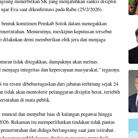
angsung menerbitkan SK yang menjatuhkan sanksi disiplin
 ujar Eva saat dikonfirmasi pada Rabu (25/2/2026).
an bentuk komitmen Pemkab Solok dalam menegakkan
pemerintahan. Menurutnya, meskipun keputusan tersebut
tap dilakukan demi memberikan efek jera dan menjaga
aturan tidak ditegakkan, dampaknya akan meluas.
 menjaga integritas dan kepercayaan masyarakat," tegasnya.
 itu resmi dibebastugaskan dari jabatan terhitung sejak 24
tidak akan mentolerir pelanggaran disiplin berat, terlebih
rintahan di mata publik.
ut muncul dan menyebar luas di kalangan pegawai hingga
 2026. Rekaman itu memperlihatkan tindakan tidak pantas
r pemerintahan dan diduga berlangsung saat jam istirahat.
u kecaman publik karena dinilai mencoreng nama baik