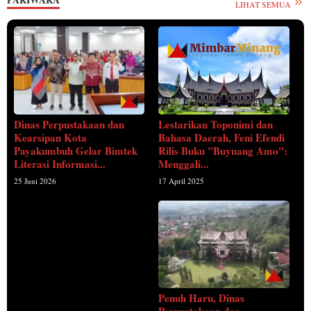
LIHAT SEMUA
Lestarikan Toponimi dan
Dinas Perpustakaan dan
Bahasa Daerah, Feni Efendi
Kearsipan Kota
Rilis Buku "Buyuang Amo":
Payakumbuh Gelar Bimtek
Menggali...
Literasi Informasi...
17 April 2025
25 Juni 2026
Penuh Haru, Dinas