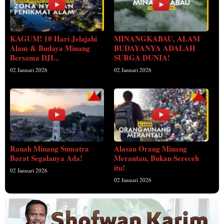
KAGUM! 10 Hari Jelajahi
MINANGKABAU, ALAM
Alam & Budaya Minang
BUDAYANYA ADALAH
Bersama DJI...
SURGA DUNIA!
02 Januari 2026
02 Januari 2026
Ranah Minang Sumatra
Alasan Orang Minang
Barat Segalanya Ada!
Merantau, Bukan Sereceh
itu!
02 Januari 2026
02 Januari 2026